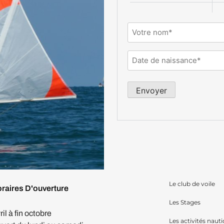
Nom
(Nécessaire)
Date
de
naissance
Envoyer
du
stagiaire
(Nécessaire)
Le club de voile
raires D'ouverture
Les Stages
ril à fin octobre
Les activités naut